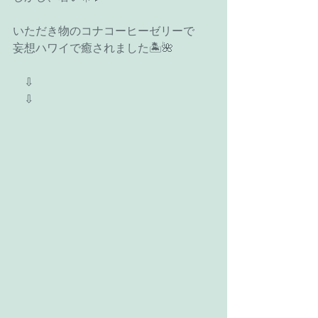
いただき物のコナコーヒーゼリーで
妄想ハワイで癒されました🏝🌺
　⇩
　⇩