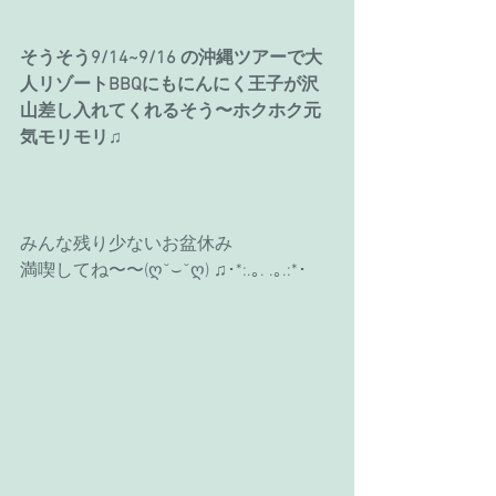
そうそう9/14~9/16 の沖縄ツアーで大
人リゾートBBQにもにんにく王子が沢
山差し入れてくれるそう〜ホクホク元
気モリモリ♫
みんな残り少ないお盆休み
満喫してね〜〜(ღ˘⌣˘ღ) ♫･*:.｡. .｡.:*･