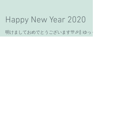
ジ！！ 歌う料理研究家のJazzcooking🎶 【材
料】 鶏もも肉一パック あるもの野菜でOK(玉ね
ぎ、ピーマンなど) ...
Happy New Year 2020
明けましておめでとうございます🎊🎉🍾 ゆっく
り2019を振り返るまもなく、関わってもらった
みなさんにお礼を伝える余裕もなく、CD制作と
カウントダウンライブで2020年に突入した元日
でした。 お陰様で満員で盛り上がりました〜🎉
🍾🎉🥂...
花言葉は"不可能"か
ら"夢叶う"