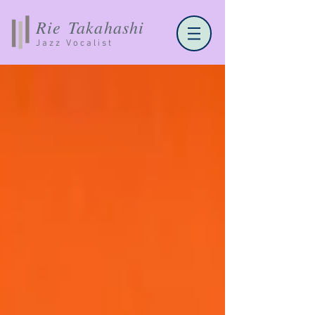
Rie Takahashi
Jazz Vocalist