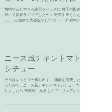
築100年の明治の洋館
快晴で眩しすぎる絶景をバックに 舞子の旧武藤
邸にて新春ライブでした〜 井野アキヲくんとの
duo live 満席で大盛況でした⁽⁽ଘ( ˊᵕˋ )ଓ⁾⁾ 背中が二
人とも燃えていました〜笑 カメラマン佐藤大佑
さんに撮ってもらった写真が上がるのも楽し
み〜(♡˙︶˙♡)...
ニース風チキントマト
シチュー
今日はゆっくり一歩も出ず、 鶏肉を消費したか
ったので… ニース風チキントマトシチュー🍅 作
りました🔪 冷蔵庫にあるもので、リエアレン