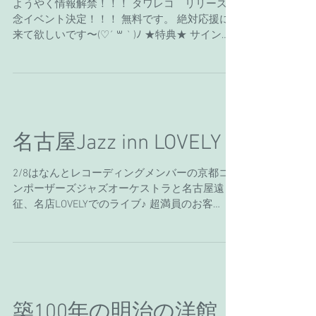
ント来てね！
ようやく情報解禁！！！ タワレコ リリース記
念イベント決定！！！ 無料です。 絶対応援に
来て欲しいです〜(♡´ ꒳ ` )ﾉ ★特典★ サイン会
ポストカード アナザージャケット 写真撮影 ど
んな感じなのかな・・・ 4/4のタワレコ神戸店
では、ミント神戸屋外ですよ！！...
名古屋Jazz inn LOVELY
2/8はなんとレコーディングメンバーの京都コ
ンポーザーズジャズオーケストラと名古屋遠
征、名店LOVELYでのライブ♪ 超満員のお客
様！！ ありがとうございました^ ^ 最近は名古
屋でも応援してくれて仲良しなお客様も出来て
きて… とても楽しい。 愛がある（＾ν＾）...