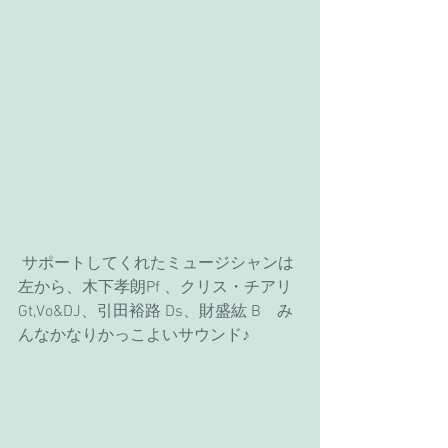
 サポートしてくれたミュージシャンは
左から、木下孝朗Pf 、クリス・チアリ
Gt,Vo&DJ、引田裕路 Ds、財盛紘 B　み
んなかなりかっこよいサウンド♪