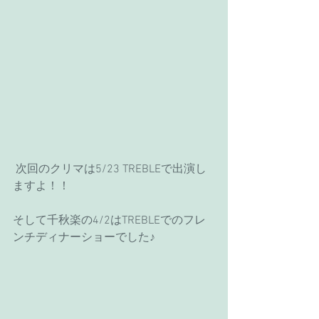
 次回のクリマは5/23 TREBLEで出演し
ますよ！！
そして千秋楽の4/2はTREBLEでのフレ
ンチディナーショーでした♪