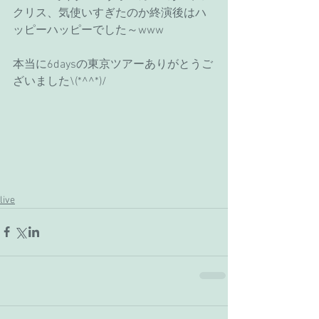
クリス、気使いすぎたのか終演後はハ
ッピーハッピーでした～www
本当に6daysの東京ツアーありがとうご
ざいました\(*^^*)/
live