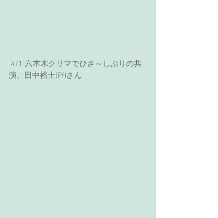
 4/1 六本木クリマでひさ～しぶりの共
演、田中裕士(Pf)さん