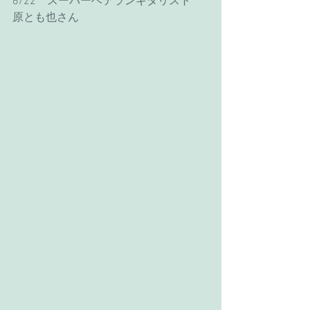
6/22　スーパーベテランギタリスト　
原とも也さん