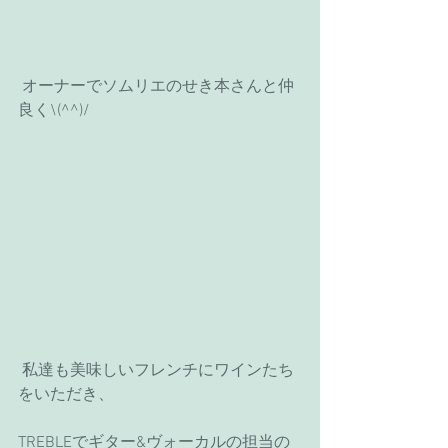
 オーナーでソムリエのせき本さんと仲
良く\(^^)/
 私達も美味しいフレンチにワインたち
をいただき、
TREBLEでギター&ヴォーカルの担当の